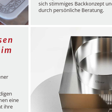
sich stimmiges Backkonzept u
durch persönliche Beratung.
sen
 im
ener
digen
men eine
t ihre