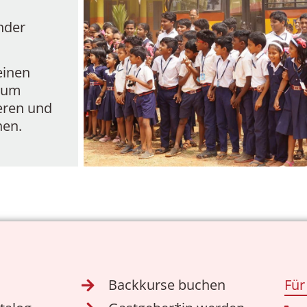
nder
einen
, um
heren und
hen.
Backkurse buchen
Für